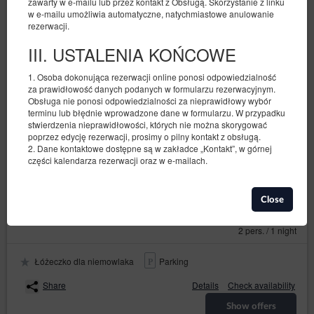
zawarty w e-mailu lub przez kontakt z Obsługą. Skorzystanie z linku
w e-mailu umożliwia automatyczne, natychmiastowe anulowanie
rezerwacji.
III. USTALENIA KOŃCOWE
1. Osoba dokonująca rezerwacji online ponosi odpowiedzialność
za prawidłowość danych podanych w formularzu rezerwacyjnym.
Obsługa nie ponosi odpowiedzialności za nieprawidłowy wybór
Apartament z 1 sypialnią przy ul.
terminu lub błędnie wprowadzone dane w formularzu. W przypadku
stwierdzenia nieprawidłowości, których nie można skorygować
Wschodniej
poprzez edycję rezerwacji, prosimy o pilny kontakt z obsługą.
2. Dane kontaktowe dostępne są w zakładce „Kontakt”, w górnej
Available number: 1
części kalendarza rezerwacji oraz w e-mailach.
2
4 pers.
area 40,00 m
1 bedroom
2 single beds (Single), 1 double sofa bed
Close
186.30 zł
207.00 zł
2 pers. / 1 night
Łóżeczko dla niemowlaka
Parking
Share
Details
Check availability
Show offers