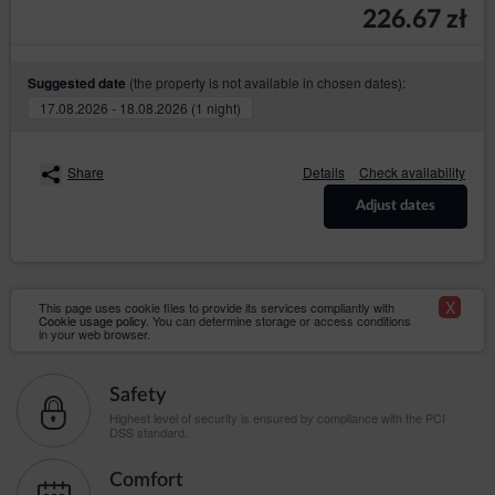
226.67 zł
(the property is not available in chosen dates):
Suggested date
17.08.2026 - 18.08.2026 (1 night)
Share
Details
Check availability
Adjust dates
X
This page uses cookie files to provide its services compliantly with
Cookie usage policy
. You can determine storage or access conditions
in your web browser.
Safety
Highest level of security is ensured by compliance with the PCI
DSS standard.
Comfort