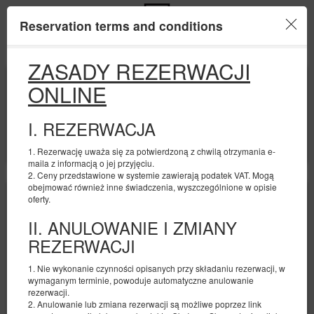
Reservation terms and conditions
Menu
ZASADY REZERWACJI
BEGINNING
END
ONLINE
09
10
AUGUST
AUGUST
2026
2026
I. REZERWACJA
NUMBER OF GUESTS
2
FILTERS
1. Rezerwację uważa się za potwierdzoną z chwilą otrzymania e-
maila z informacją o jej przyjęciu.
2. Ceny przedstawione w systemie zawierają podatek VAT. Mogą
obejmować również inne świadczenia, wyszczególnione w opisie
oferty.
II. ANULOWANIE I ZMIANY
REZERWACJI
1. Nie wykonanie czynności opisanych przy składaniu rezerwacji, w
wymaganym terminie, powoduje automatyczne anulowanie
rezerwacji.
2. Anulowanie lub zmiana rezerwacji są możliwe poprzez link