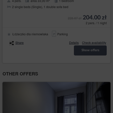
4 pers.
area 33,00 m
1 bedroom
2 single beds (Single), 1 double sofa bed
204.00 zł
226.67 zł
2 pers. / 1 night
Łóżeczko dla niemowlaka
Parking
Share
Details
Check availability
Show offers
OTHER OFFERS