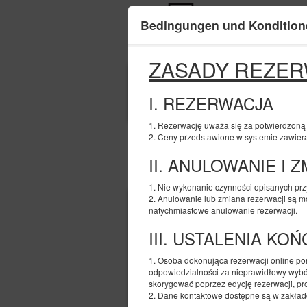
Bedingungen und Kondition
ZASADY REZER
ANFANG
09
I. REZERWACJA
AUGUST
2026
1. Rezerwację uważa się za potwierdzoną z 
2. Ceny przedstawione w systemie zawiera
II. ANULOWANIE I 
Wählen Sie ein Angebot
1. Nie wykonanie czynności opisanych pr
2. Anulowanie lub zmiana rezerwacji są mo
natychmiastowe anulowanie rezerwacji.
III. USTALENIA KO
1. Osoba dokonująca rezerwacji online p
odpowiedzialności za nieprawidłowy wybó
skorygować poprzez edycję rezerwacji, pro
2. Dane kontaktowe dostępne są w zakładce