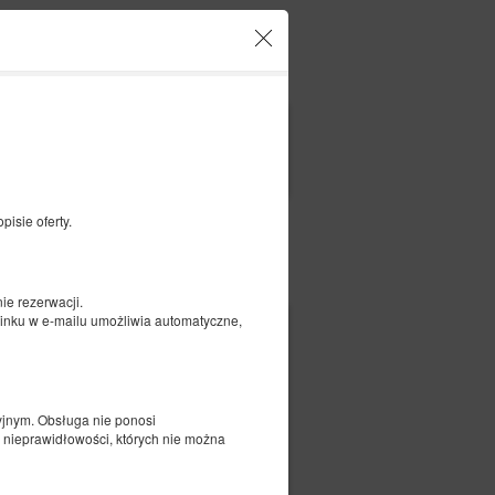
o und Ihre Reservierungen
DE
zł
|
FILTER
isie oferty.
Bezahlen für
e rezerwacji.
 linku w e-mailu umożliwia automatyczne,
186,30 zł
iej
207,00 zł
2 Personen / 1 Nacht
yjnym. Obsługa nie ponosi
 nieprawidłowości, których nie można