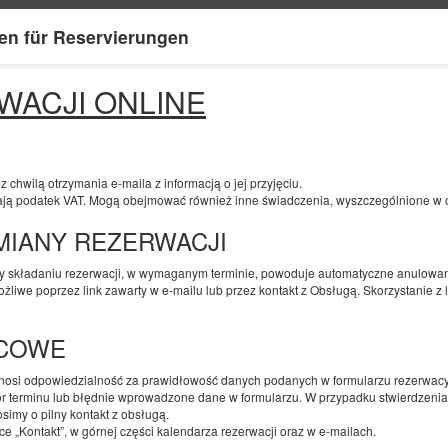
en für Reservierungen
Informationen über uns
Ihr Kont
WACJI ONLINE
ENDE
ANZAHL DER PERSONEN
2
10
AUGUST
2026
PERS.
chwilą otrzymania e-maila z informacją o jej przyjęciu.
ją podatek VAT. Mogą obejmować również inne świadczenia, wyszczególnione w op
ZMIANY REZERWACJI
Geben Sie Ihre Reservierung an
Bestätigen Sie Ihre Reservierung
zy składaniu rezerwacji, w wymaganym terminie, powoduje automatyczne anulowani
żliwe poprzez link zawarty w e-mailu lub przez kontakt z Obsługą. Skorzystanie z
Apartament z 1 sypialnią przy ul. Wschodn
Verfügbare Nummer: 1
ŃCOWE
2
4 Personen
Größe 40,00 m
1 Schlafzimmer
onosi odpowiedzialność za prawidłowość danych podanych w formularzu rezerwac
2 Einzelbetten (Single), 1 Ausklappbares Sofa
r terminu lub błędnie wprowadzone dane w formularzu. W przypadku stwierdzenia
simy o pilny kontakt z obsługą.
 „Kontakt”, w górnej części kalendarza rezerwacji oraz w e-mailach.
Łóżeczko dla niemowlaka
Parking