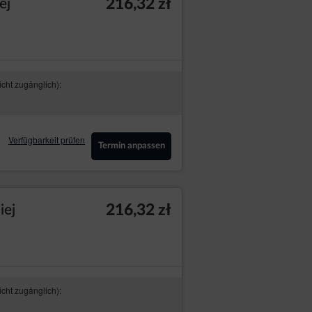
216,32 zł
ej
icht zugänglich):
Verfügbarkeit prüfen
Termin anpassen
216,32 zł
iej
icht zugänglich):