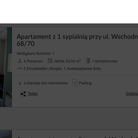
Teilen
Details
Apartament z 1 sypialnią przy ul. Wschodn
68/70
Verfügbare Nummer: 1
2
4 Personen
Größe 33,00 m
1 Schlafzimmer
2 Einzelbetten (Single), 1 Ausklappbares Sofa
Łóżeczko dla niemowlaka
Parking
Teilen
Details